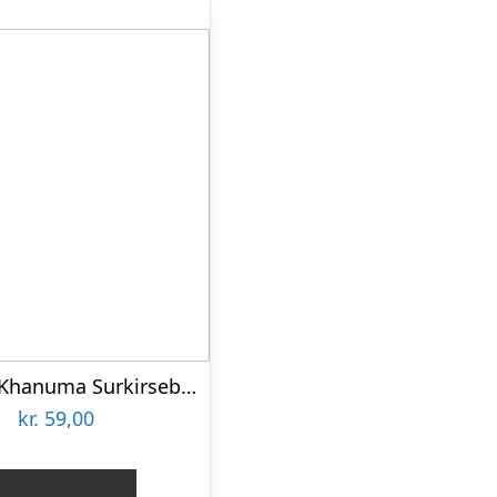
Khanum Khanuma Surkirsebær 400 g
kr.
59,00