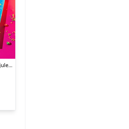
Brain Blasterz Jumbo Slikjulekalender