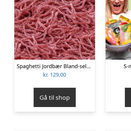
Spaghetti Jordbær Bland-selv slik i pose 1 kg
S-
kr.
129,00
Gå til shop